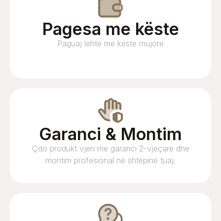
Pagesa me këste
Paguaj lehtë me këste mujore
Garanci & Montim
Çdo produkt vjen me garanci 2-vjeçare dhe
montim profesional në shtëpinë tuaj.