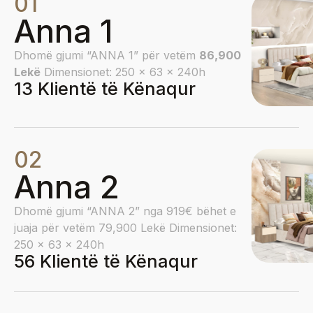
01
Anna 1
Dhomë gjumi “ANNA 1” për vetëm
86,900
Lekë
Dimensionet: 250 x 63 x 240h
13 Klientë të Kënaqur
02
Anna 2
Dhomë gjumi “ANNA 2” nga 919€ bëhet e
juaja për vetëm 79,900 Lekë Dimensionet:
250 x 63 x 240h
56 Klientë të Kënaqur