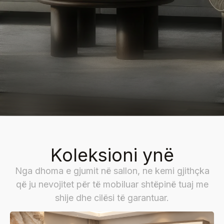
Koleksioni ynë
Nga dhoma e gjumit në sallon, ne kemi gjithçka
që ju nevojitet për të mobiluar shtëpinë tuaj me
shije dhe cilësi të garantuar.