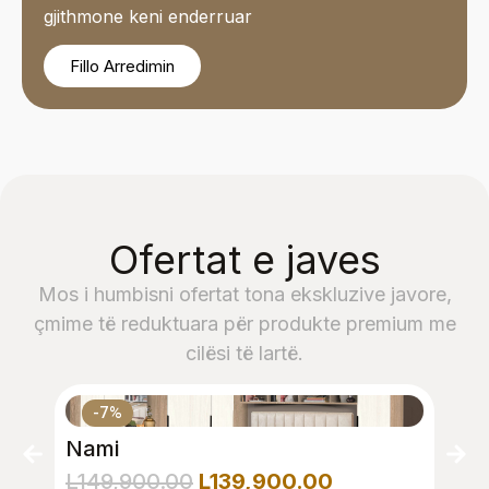
gjithmone keni enderruar
Fillo Arredimin
Ofertat e javes
Mos i humbisni ofertat tona ekskluzive javore,
çmime të reduktuara për produkte premium me
cilësi të lartë.
-7%
-
Nami
Gol
L
149,900.00
L
139,900.00
L
12