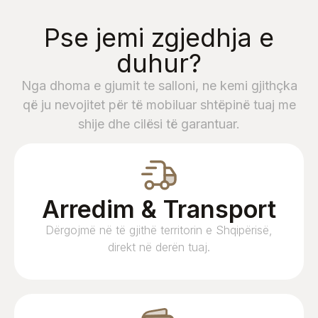
Pse jemi zgjedhja e
duhur?
Nga dhoma e gjumit te salloni, ne kemi gjithçka
që ju nevojitet për të mobiluar shtëpinë tuaj me
shije dhe cilësi të garantuar.
Arredim & Transport
Dërgojmë në të gjithë territorin e Shqipërisë,
direkt në derën tuaj.