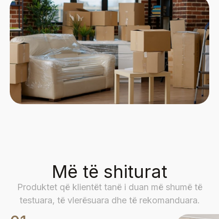
Më të shiturat
Produktet që klientët tanë i duan më shumë të
testuara, të vlerësuara dhe të rekomanduara.