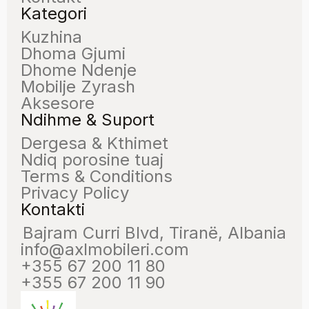
Kategori
Kuzhina
Dhoma Gjumi
Dhome Ndenje
Mobilje Zyrash
Aksesore
Ndihme & Suport
Dergesa & Kthimet
Ndiq porosine tuaj
Terms & Conditions
Privacy Policy
Kontakti
Bajram Curri Blvd, Tiranë, Albania
info@axlmobileri.com
+355 67 200 11 80
+355 67 200 11 90