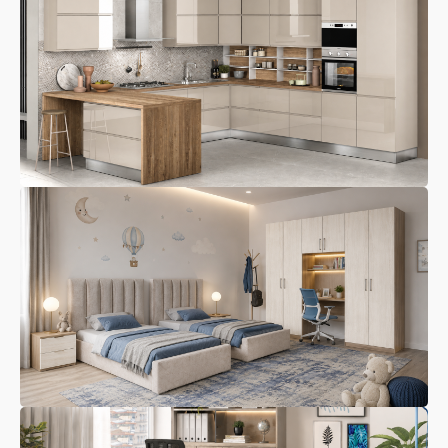
Kuzhina
Dhoma Gjumi Për
Fëmijë