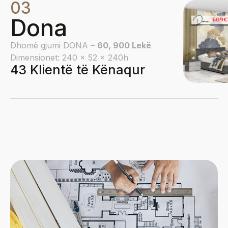
03
Dona
Dhomë gjumi DONA –
60, 900 Lekë
Dimensionet: 240 x 52 x 240h
43 Klientë të Kënaqur