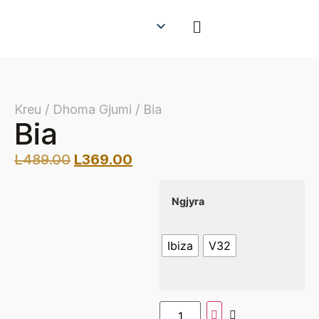
Kreu / Dhoma Gjumi / Bia
Bia
L
489.00
L
369.00
Ngjyra
Ibiza
V32