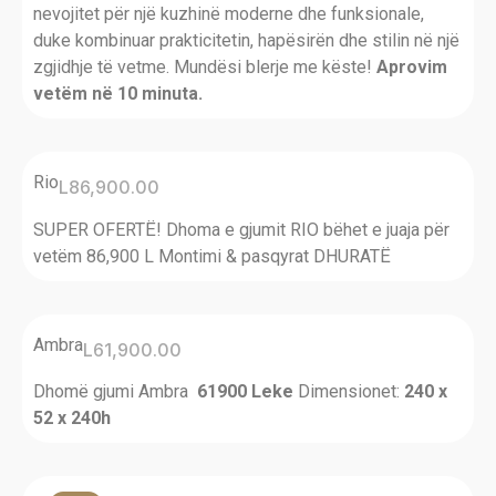
nevojitet për një kuzhinë moderne dhe funksionale,
duke kombinuar prakticitetin, hapësirën dhe stilin në një
zgjidhje të vetme. Mundësi blerje me këste!
Aprovim
vetëm në 10 minuta.
Rio
L
86,900.00
SUPER OFERTË! Dhoma e gjumit RIO bëhet e juaja për
vetëm 86,900 L Montimi & pasqyrat DHURATË
Ambra
L
61,900.00
Dhomë gjumi Ambra
61900 Leke
Dimensionet:
240 x
52 x 240h