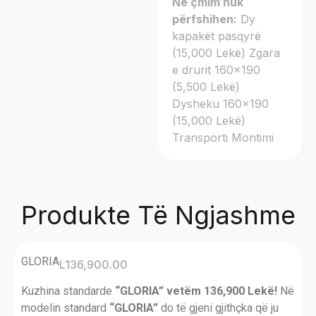
Në çmim nuk
përfshihen:
Dy
kapakët pasqyrë
(15,000 Lekë) Zgara
e drurit 160×190
(5,500 Lekë)
Dysheku 160×190
(15,000 Lekë)
Transporti
Montimi
Produkte Të Ngjashme
GLORIA
L
136,900.00
Kuzhina standarde
“GLORIA” vetëm 136,900 Lekë!
Në
modelin standard
“GLORIA”
do të gjeni gjithçka që ju