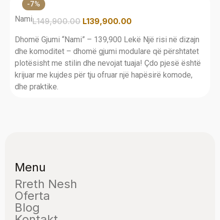
-7%
Nami
L
149,900.00
L
139,900.00
Dhomë Gjumi “Nami” – 139,900 Lekë Një risi në dizajn
dhe komoditet – dhomë gjumi modulare që përshtatet
plotësisht me stilin dhe nevojat tuaja! Çdo pjesë është
krijuar me kujdes për tju ofruar një hapësirë komode,
dhe praktike.
Menu
Rreth Nesh
Oferta
Blog
Kontakt