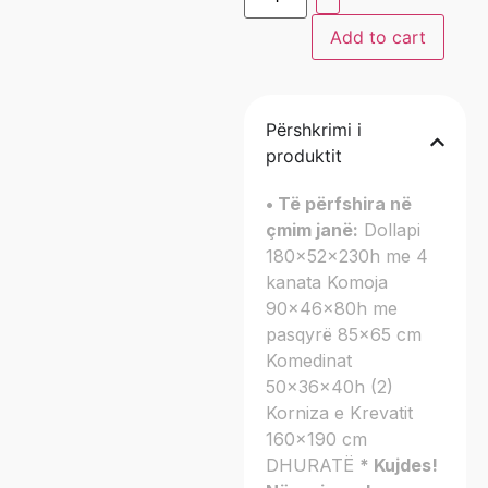
Add to cart
Përshkrimi i
produktit
• Të përfshira në
çmim janë:
Dollapi
180x52x230h me 4
kanata Komoja
90x46x80h me
pasqyrë 85×65 cm
Komedinat
50x36x40h (2)
Korniza e Krevatit
160×190 cm
DHURATË
* Kujdes!