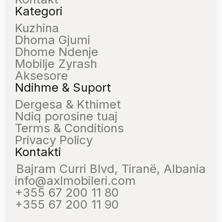
Kategori
Kuzhina
Dhoma Gjumi
Dhome Ndenje
Mobilje Zyrash
Aksesore
Ndihme & Suport
Dergesa & Kthimet
Ndiq porosine tuaj
Terms & Conditions
Privacy Policy
Kontakti
Bajram Curri Blvd, Tiranë, Albania
info@axlmobileri.com
+355 67 200 11 80
+355 67 200 11 90