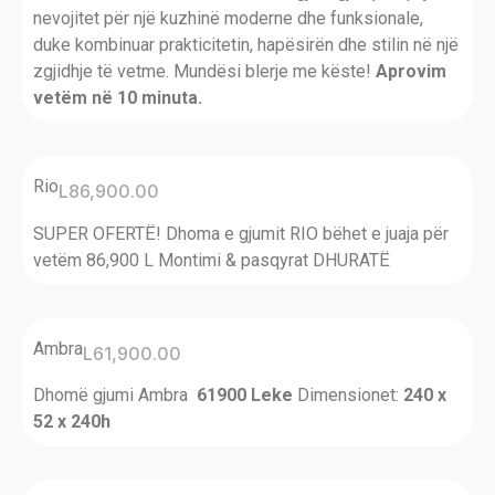
nevojitet për një kuzhinë moderne dhe funksionale,
duke kombinuar prakticitetin, hapësirën dhe stilin në një
zgjidhje të vetme. Mundësi blerje me këste!
Aprovim
vetëm në 10 minuta.
Rio
L
86,900.00
SUPER OFERTË! Dhoma e gjumit RIO bëhet e juaja për
vetëm 86,900 L Montimi & pasqyrat DHURATË
Ambra
L
61,900.00
Dhomë gjumi Ambra
61900 Leke
Dimensionet:
240 x
52 x 240h