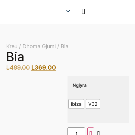
Kreu / Dhoma Gjumi / Bia
Bia
L
489.00
L
369.00
Ngjyra
Ibiza
V32