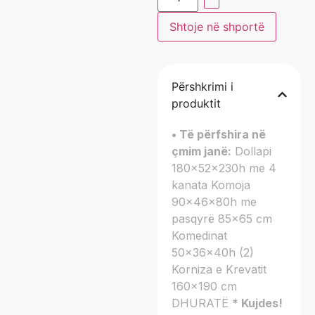
Shtoje në shportë
Përshkrimi i
produktit
• Të përfshira në
çmim janë:
Dollapi
180x52x230h me 4
kanata Komoja
90x46x80h me
pasqyrë 85×65 cm
Komedinat
50x36x40h (2)
Korniza e Krevatit
160×190 cm
DHURATË
* Kujdes!