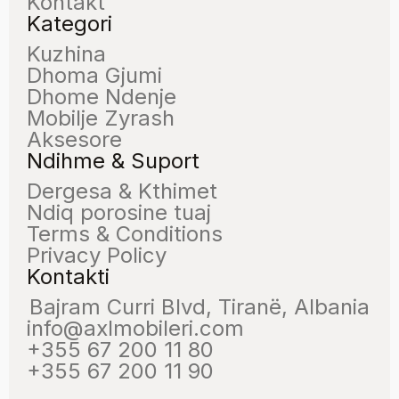
Kontakt
Kategori
Kuzhina
Dhoma Gjumi
Dhome Ndenje
Mobilje Zyrash
Aksesore
Ndihme & Suport
Dergesa & Kthimet
Ndiq porosine tuaj
Terms & Conditions
Privacy Policy
Kontakti
Bajram Curri Blvd, Tiranë, Albania
info@axlmobileri.com
+355 67 200 11 80
+355 67 200 11 90