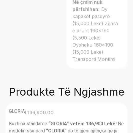
Në çmim nuk
përfshihen:
Dy
kapakët pasqyrë
(15,000 Lekë) Zgara
e drurit 160×190
(5,500 Lekë)
Dysheku 160×190
(15,000 Lekë)
Transporti
Montimi
Produkte Të Ngjashme
GLORIA
L
136,900.00
Kuzhina standarde
“GLORIA” vetëm 136,900 Lekë!
Në
modelin standard
“GLORIA”
do të gjeni gjithçka që ju