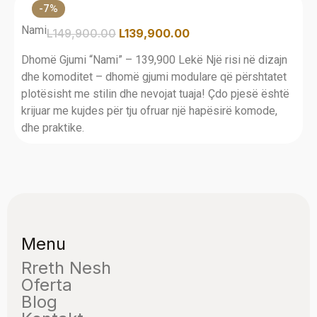
-7%
Nami
L
149,900.00
L
139,900.00
Dhomë Gjumi “Nami” – 139,900 Lekë Një risi në dizajn
dhe komoditet – dhomë gjumi modulare që përshtatet
plotësisht me stilin dhe nevojat tuaja! Çdo pjesë është
krijuar me kujdes për tju ofruar një hapësirë komode,
dhe praktike.
Menu
Rreth Nesh
Oferta
Blog