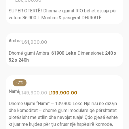
SUPER OFERTË! Dhoma e gjumit RIO bëhet e juaja për
vetëm 86,900 L Montimi & pasqyrat DHURATË
Ambra
L
61,900.00
Dhomë gjumi Ambra
61900 Leke
Dimensionet:
240 x
52 x 240h
-7%
Nami
L
149,900.00
L
139,900.00
Dhomë Gjumi “Nami” – 139,900 Lekë Një risi në dizajn
dhe komoditet – dhomë gjumi modulare që përshtatet
plotësisht me stilin dhe nevojat tuaja! Çdo pjesë është
krijuar me kujdes për tju ofruar një hapësirë komode,