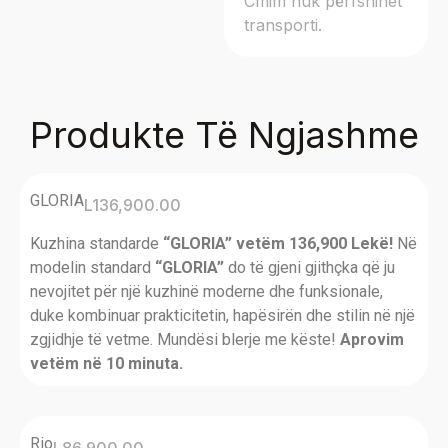
Cmim nuk përfshihet
transporti.
Produkte Të Ngjashme
GLORIA
L
136,900.00
Kuzhina standarde
“GLORIA” vetëm 136,900 Lekë!
Në
modelin standard
“GLORIA”
do të gjeni gjithçka që ju
nevojitet për një kuzhinë moderne dhe funksionale,
duke kombinuar prakticitetin, hapësirën dhe stilin në një
zgjidhje të vetme. Mundësi blerje me këste!
Aprovim
vetëm në 10 minuta.
Rio
L
86,900.00