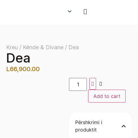
Kreu / Kënde & Divane / Dea
Dea
L
66,900.00
Add to cart
Përshkrimi i
produktit