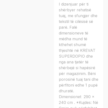
I dizenjuar për ti
shërbyer rehatisë
tuaj, me sfungjer dhe
tekstil të cilësisë së
parë. Falë
dimensioneve të
mëdha mund të
kthehet shumë
thjeshtë në KREVAT
SUPERDOPIO dhe
nga ana tjetër të
shërbejë si hapësirë
për magazinim. Bëni
porosinë tuaj tani dhe
përfitoni edhe 1 pupë
dhuratë.
Dimensionet 290 x
240 cm . *Kujdes: Në