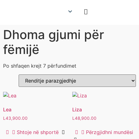
Dhoma gjumi për
fëmijë
Po shfaqen krejt 7 përfundimet
Lea
Liza
L
43,900.00
L
48,900.00
Shtoje në shportë
Përzgjidhni mundësi