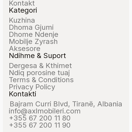
Kontakt
Kategori
Kuzhina
Dhoma Gjumi
Dhome Ndenje
Mobilje Zyrash
Aksesore
Ndihme & Suport
Dergesa & Kthimet
Ndiq porosine tuaj
Terms & Conditions
Privacy Policy
Kontakti
Bajram Curri Blvd, Tiranë, Albania
info@axlmobileri.com
+355 67 200 11 80
+355 67 200 11 90