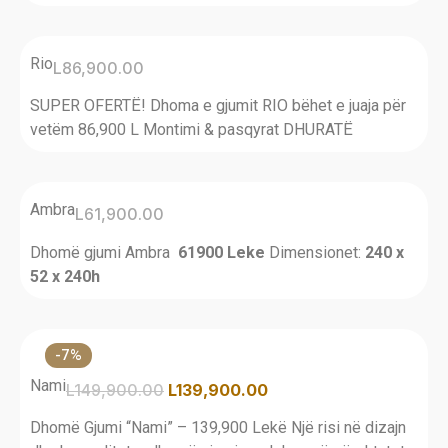
Rio
L
86,900.00
SUPER OFERTË! Dhoma e gjumit RIO bëhet e juaja për
vetëm 86,900 L Montimi & pasqyrat DHURATË
Ambra
L
61,900.00
Dhomë gjumi Ambra
61900 Leke
Dimensionet:
240 x
52 x 240h
-7%
Nami
L
149,900.00
L
139,900.00
Dhomë Gjumi “Nami” – 139,900 Lekë Një risi në dizajn