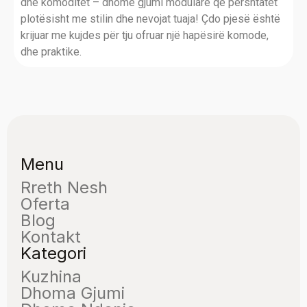
dhe komoditet – dhomë gjumi modulare që përshtatet
plotësisht me stilin dhe nevojat tuaja! Çdo pjesë është
krijuar me kujdes për tju ofruar një hapësirë komode,
dhe praktike.
Menu
Rreth Nesh
Oferta
Blog
Kontakt
Kategori
Kuzhina
Dhoma Gjumi