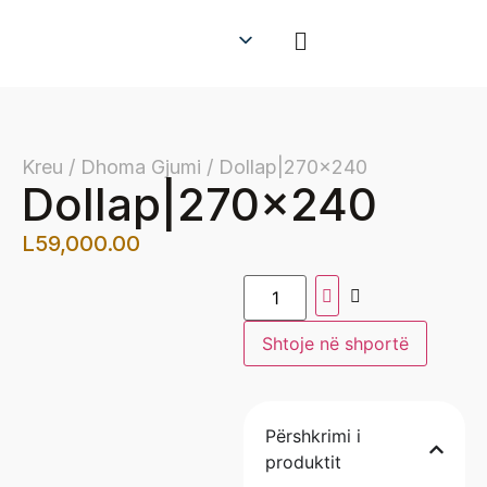
Kreu / Dhoma Gjumi / Dollap|270×240
Dollap|270×240
L
59,000.00
Shtoje në shportë
Përshkrimi i
produktit