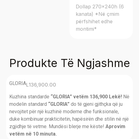
Dollap 270x240h (6
kanata) *Në çmim
përfshihet edhe
montimi*
Produkte Të Ngjashme
GLORIA
L
136,900.00
Kuzhina standarde
“GLORIA” vetëm 136,900 Lekë!
Në
modelin standard
“GLORIA”
do të gjeni gjithçka që ju
nevojitet për një kuzhinë moderne dhe funksionale,
duke kombinuar prakticitetin, hapësirën dhe stilin në një
zgjidhje të vetme. Mundësi blerje me këste!
Aprovim
vetëm në 10 minuta.