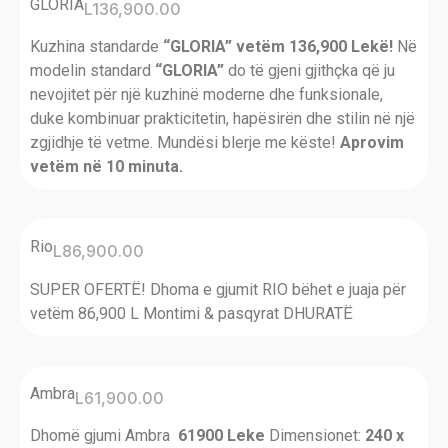
GLORIA
L
136,900.00
Kuzhina standarde
“GLORIA” vetëm 136,900 Lekë!
Në
modelin standard
“GLORIA”
do të gjeni gjithçka që ju
nevojitet për një kuzhinë moderne dhe funksionale,
duke kombinuar prakticitetin, hapësirën dhe stilin në një
zgjidhje të vetme. Mundësi blerje me këste!
Aprovim
vetëm në 10 minuta.
Rio
L
86,900.00
SUPER OFERTË! Dhoma e gjumit RIO bëhet e juaja për
vetëm 86,900 L Montimi & pasqyrat DHURATË
Ambra
L
61,900.00
Dhomë gjumi Ambra
61900 Leke
Dimensionet:
240 x