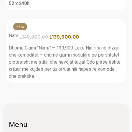
52 x 240h
-7%
Nami
L
149,900.00
L
139,900.00
Dhomë Gjumi “Nami” – 139,900 Lekë Një risi në dizajn
dhe komoditet – dhomë gjumi modulare që përshtatet
plotësisht me stilin dhe nevojat tuaja! Çdo pjesë është
krijuar me kujdes për tju ofruar një hapësirë komode,
dhe praktike.
Menu