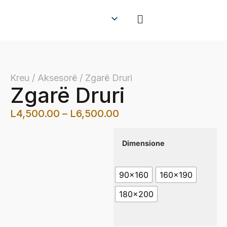
Kreu / Aksesorë / Zgarë Druri
Zgarë Druri
L
4,500.00
–
L
6,500.00
Dimensione
90x160
160x190
180x200