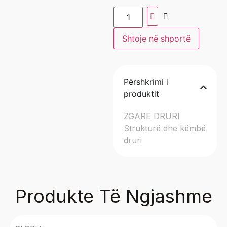
Shtoje në shportë
Përshkrimi i
produktit
ZGARE DRURI
Strukturë dhe këmbë
druri
Produkte Të Ngjashme